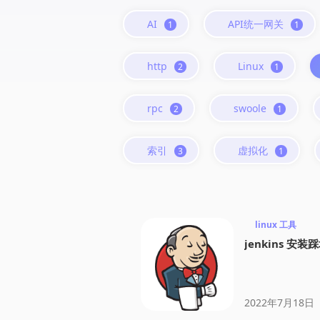
AI
API统一网关
1
1
http
Linux
2
1
rpc
swoole
2
1
索引
虚拟化
3
1
linux 工具
jenkins 安
2022年7月18日