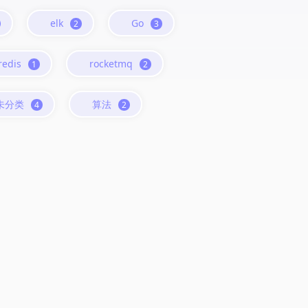
elk
Go
2
3
redis
rocketmq
1
2
未分类
算法
4
2