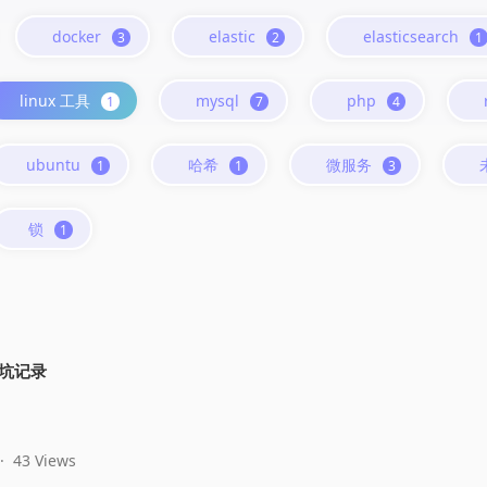
docker
elastic
elasticsearch
3
2
1
linux 工具
mysql
php
1
7
4
ubuntu
哈希
微服务
1
1
3
锁
1
装踩坑记录
·
43 Views