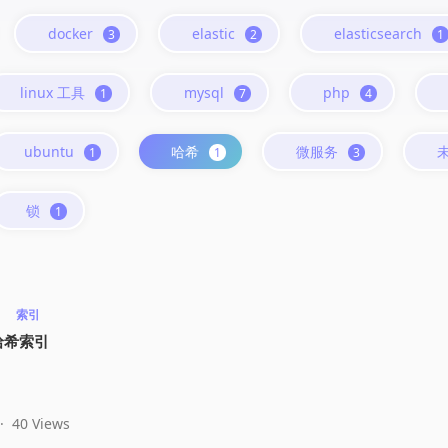
docker
elastic
elasticsearch
3
2
1
linux 工具
mysql
php
1
7
4
ubuntu
哈希
微服务
1
1
3
锁
1
索引
之哈希索引
·
40 Views