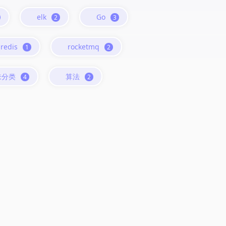
elk
Go
2
3
redis
rocketmq
1
2
未分类
算法
4
2