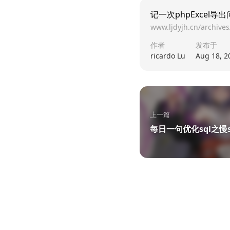
记一次phpExcel导
www.ljdyjh.cn/archive
作者
发布于
ricardo Lu
Aug 18, 2
上一篇
每日一句优化sql之慢s