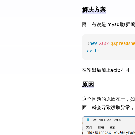
解决方案
网上有说是 mysql
(
new
Xlsx
(
$spreadsh
exit
;
在输出后加上exit;即可
原因
这个问题的原因在于，如
面，就会导致读取异常，